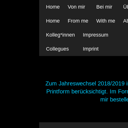
Home
Von mir
Bei mir
Ü
Home
From me
With me
A
Kolleg*innen
Impressum
Collegues
Imprint
10 Jahre Graphic Ar
Zum Jahreswechsel 2018/2019 is
Printform berücksichtigt. Im Fo
mir bestel