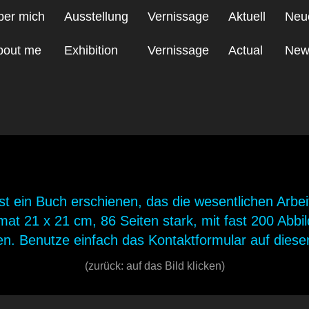
ber mich
Ausstellung
Vernissage
Aktuell
Neu
bout me
Exhibition
Vernissage
Actual
New
t Work Buch Annonce
t ein Buch erschienen, das die wesentlichen Arbei
rmat 21 x 21 cm, 86 Seiten stark, mit fast 200 Abb
len. Benutze einfach das Kontaktformular auf diese
(zurück: auf das Bild klicken)