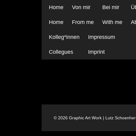
Home
Von mir
Bei mir
Ü
Home
From me
With me
A
Kolleg*innen
Impressum
Collegues
Imprint
03 c4 AIR2 by Josef
dpi
© 2026 Graphic Art Work | Lutz Schoenhe