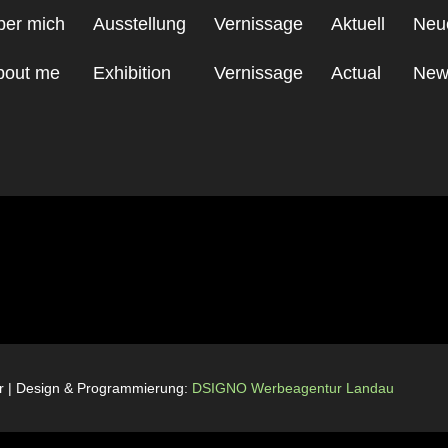
ber mich
Ausstellung
Vernissage
Aktuell
Neu
bout me
Exhibition
Vernissage
Actual
New
 30 03 c4 web 30×22 72
rr | Design & Programmierung:
DSIGNO Werbeagentur Landau