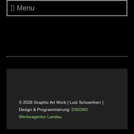
Menu
00c AiR2 by Lutz 62 00c web
20×30 72 dpi
© 2026 Graphic Art Work | Lutz Schoenherr |
Design & Programmierung:
DSIGNO
Werbeagentur Landau