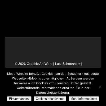
ooo
© 2026 Graphic Art Work | Lutz Schoenherr |
Design & Programmierung:
DSIGNO
Diese Website benutzt Cookies, um den Besuchern das beste
Werbeagentur Landau
Webseiten-Erlebnis zu ermöglichen. Außerdem werden
teilweise auch Cookies von Diensten Dritter gesetzt.
Weiterführende Informationen erhalten Sie in der
Datenschutzerklärung.
Einverstanden!
Cookies deaktivieren
Mehr Informationen