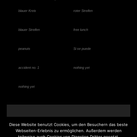
blauer Kreis
roter Streifen
blauer Streifen
free lunch
peanuts
Si se puede
accident no. 1
nothing yet
nothing yet
Diese Website benutzt Cookies, um den Besuchern das beste
Webseiten-Erlebnis zu ermöglichen. Außerdem werden
teilweise auch Cookies von Diensten Dritter gesetzt.