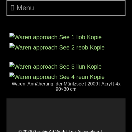
Menu
Bildseite: Waren 4 See
Waren: Annäherung: der Müritzsee | 2009 | Acryl | 4x
90×30 cm
© 2026 Graphic Art Work | Lutz Schoenherr |