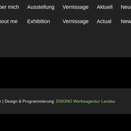
ber mich
Ausstellung
Vernissage
Aktuell
Neu
bout me
Exhibition
Vernissage
Actual
New
 WPD 2018 web
rr | Design & Programmierung:
DSIGNO Werbeagentur Landau