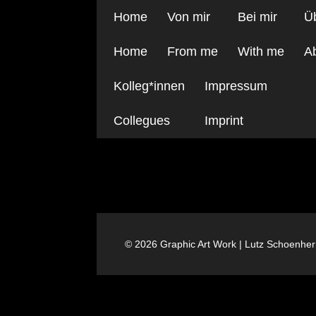
Home
Von mir
Bei mir
Ü
Home
From me
With me
A
Kolleg*innen
Impressum
Collegues
Imprint
SWWAPP 7000 0921
© 2026 Graphic Art Work | Lutz Schoenhe