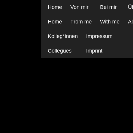
Home
Von mir
Bei mir
Ü
Home
From me
With me
A
Kolleg*innen
Impressum
Collegues
Imprint
SWWAP-2300