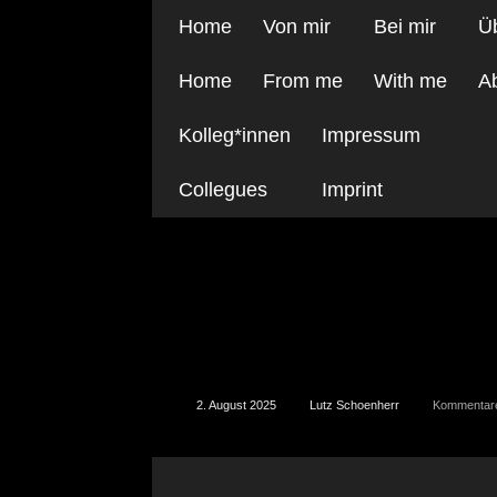
Home
Von mir
Bei mir
Ü
Home
From me
With me
A
Kolleg*innen
Impressum
Collegues
Imprint
Plakat Bexbach 10
2. August 2025
Lutz Schoenherr
Kommentare 