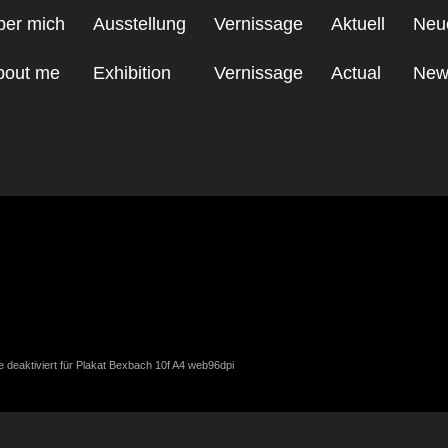
ber mich
Ausstellung
Vernissage
Aktuell
Neu
bout me
Exhibition
Vernissage
Actual
New
f A4 web96dpi
deaktiviert
für Plakat Bexbach 10f A4 web96dpi