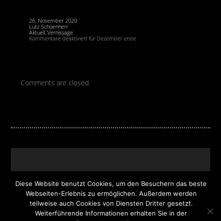
26. November 2020
Lutz Schoenherr
Aktuell
,
Vernissage
Kommentare deaktiviert
für Dezember erste
Comments are closed.
Diese Website benutzt Cookies, um den Besuchern das beste
Webseiten-Erlebnis zu ermöglichen. Außerdem werden
© 2026 Graphic Art Work | Lutz Schoenherr |
teilweise auch Cookies von Diensten Dritter gesetzt.
Weiterführende Informationen erhalten Sie in der
Design & Programmierung:
DSIGNO Werbeagentur