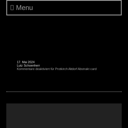
Menu
Protkirch Altdorf Abstrakt
card
17. Mai 2024
Lutz Schoenherr
Kommentare deaktiviert
für Protkirch Altdorf Abstrakt card