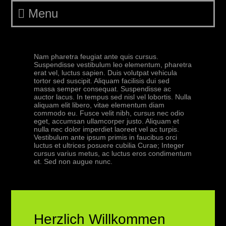
Menu
Nam pharetra feugiat ante quis cursus.
Suspendisse vestibulum leo elementum, pharetra
erat vel, luctus sapien. Duis volutpat vehicula
tortor sed suscipit. Aliquam facilisis dui sed
massa semper consequat. Suspendisse ac
auctor lacus. In tempus sed nisl vel lobortis. Nulla
aliquam elit libero, vitae elementum diam
commodo eu. Fusce velit nibh, cursus nec odio
eget, accumsan ullamcorper justo. Aliquam et
nulla nec dolor imperdiet laoreet vel ac turpis.
Vestibulum ante ipsum primis in faucibus orci
luctus et ultrices posuere cubilia Curae; Integer
cursus varius metus, ac luctus eros condimentum
et. Sed non augue nunc.
Herzlich Willkommen