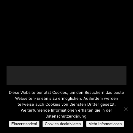
Diese Website benutzt Cookies, um den Besuchern das beste
Webseiten-Erlebnis zu ermöglichen. Außerdem werden
© 2026 Graphic Art Work | Lutz Schoenherr |
teilweise auch Cookies von Diensten Dritter gesetzt.
Design & Programmierung:
DSIGNO
Weiterführende Informationen erhalten Sie in der
Werbeagentur Landau
Datenschutzerklärung.
Einverstanden!
Cookies deaktivieren
Mehr Informationen