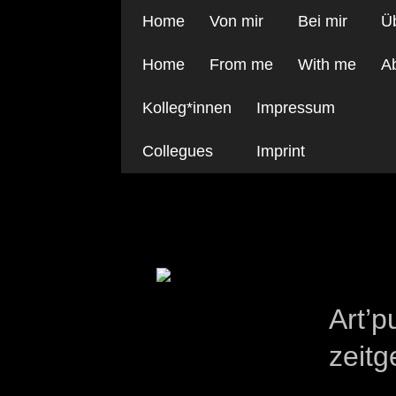
Home
Von mir
Bei mir
Ü
Home
From me
With me
A
Kolleg*innen
Impressum
Collegues
Imprint
Artpul Windeck 09
Art’
zeitg