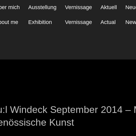
ber mich
Ausstellung
Vernissage
Aktuell
Neu
bout me
Exhibition
Vernissage
Actual
New
 2014
pu:l Windeck September 2014 – 
enössische Kunst