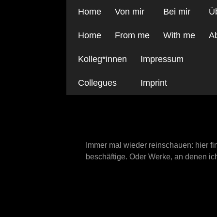
Home
Von mir
Bei mir
Ü
Home
From me
With me
A
Kolleg*innen
Impressum
Collegues
Imprint
Aktuell
Immer mal wieder reinschauen: hier fi
beschäftige. Oder Werke, an denen ic
jetzt in der Ausstellu