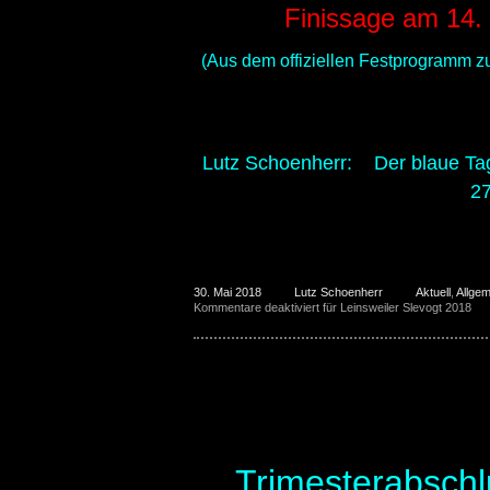
Finissage am 14.
(Aus dem offiziellen Festprogramm z
Lutz Schoenherr: Der blaue Tag 
27
30. Mai 2018
Lutz Schoenherr
Aktuell
,
Allgem
Kommentare deaktiviert
für Leinsweiler Slevogt 2018
Villa Wieser Frühjahr
Trimesterabschl