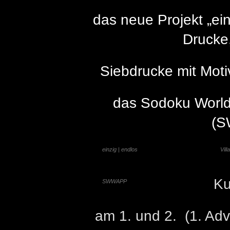
das neue Projekt „ein
Drucke
Siebdrucke mit Mot
das Sodoku World
(
einzig | endlos
Vil
Ku
SWWAPP
am 1. und 2. (1. A