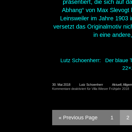
präsentiert, die sich auf
Abhang“ von Max Slevogt b
Leinsweiler im Jahre 1903 
versetzt das Originalmotiv nic
in eine andere,
Lutz Schoenherr: Der blaue Ta
22×2
30. Mai 2018
Lutz Schoenherr
Aktuell
,
Allgem
Kommentare deaktiviert
für Villa Wieser Frühjahr 2018
« Previous Page
1
2