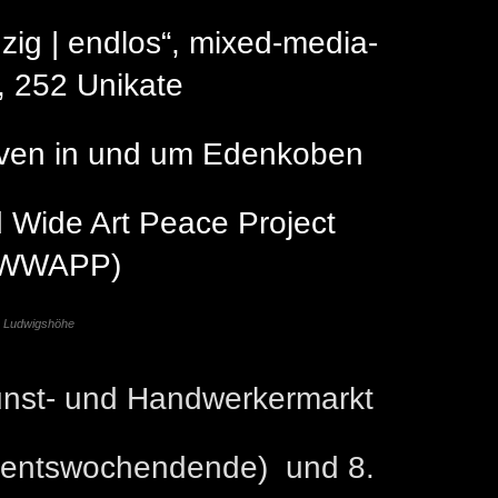
zig | endlos“, mixed-media-
, 252 Unikate
iven in und um Edenkoben
 Wide Art Peace Project
SWWAPP)
la Ludwigshöhe
nst- und Handwerkermarkt
dventswochendende) und 8.